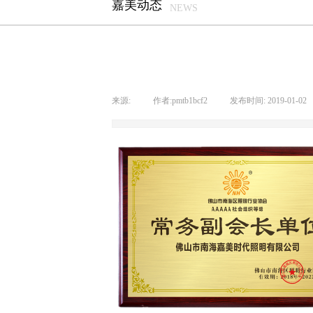
嘉美动态
NEWS
来源:
|
作者:
pmtb1bcf2
|
发布时间:
2019-01-02